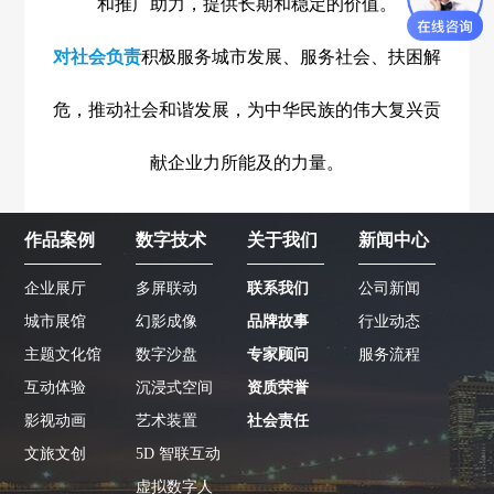
和推广助力，提供长期和稳定的价值。
对社会负责
积极服务城市发展、服务社会、扶困解
危，推动社会和谐发展，为中华民族的伟大
复兴贡
献企业
力所能及的力量。
作品案例
数字技术
关于我们
新闻中心
企业展厅
多屏联动
联系我们
公司新闻
城市展馆
幻影成像
品牌故事
行业动态
主题文化馆
数字沙盘
专家顾问
服务流程
互动体验
沉浸式空间
资质荣誉
影视动画
艺术装置
社会责任
文旅文创
5D 智联互动
虚拟数字人