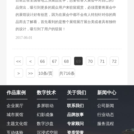
目前正在全国各地上演展品竞争，想要在各大展会中对自己的产
品突出，吸引到更多的观众用户来驻留观赏，必须需要将展会中
的展馆设计好有创意，因为在展会中都不会有人特别针对你的商
品而去了解看，首先看到的是整个展馆展厅展台美或者具有独特
的设计，吸引到了用户的驻留！
2017-06-01
<<
<
66
67
68
69
70
71
72
>
>>
10条/页
共716条
作品案例
数字技术
关于我们
新闻中心
企业展厅
多屏联动
联系我们
公司新闻
城市展馆
幻影成像
品牌故事
行业动态
主题文化馆
数字沙盘
专家顾问
服务流程
互动体验
沉浸式空间
资质荣誉