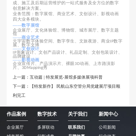
成、施工及后期运营维护的一站式服务及全方位的数字
创意解决方案。
业务范围：数字展馆、商业艺术、文创设计、影视动画
四大业务模块。
——数字展馆
企业展厅、文化体验馆、博物馆、城市展厅、数字主题
馆
——商业艺术
元宇宙数字体验空间、数字孪生、文旅夜游、商业
数字
IP
展、数字文博
——文创设计
形象设计、文创产品设计、礼品定制、文创包装设计、
IP
品牌建设
——影视动画
企业宣传片、产品演示片、裸眼
动画、上市路演影
3D
片、
秀
3DMapping
上一篇：互动篇 | 特发展览-展馆多媒体展项科普
下一篇：【特发新作】 民航山东空管分局党建展厅项目顺
利完工
作品案例
数字技术
关于我们
新闻中心
企业展厅
多屏联动
联系我们
公司新闻