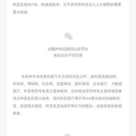
终是实现
、
虚拟技术、元宇宙等黑科技走入人们视野的重要
AR/VR
XR
显示终端。
在各种专业性展馆展厅正当强劲兴起之时，城市展览规划馆、
科技馆、博物馆、纪念馆、党建展馆、园区展馆、企业展厅、大数据
展厅、科普教育等各类主题体验馆、还有校史馆等特色主题馆都需要
强大和优良的显示效果。现代科技展厅离不开
显示技术的辅助呈
LED
现
，
促进观众视觉、听觉及其他感官和行为的配合，创造崭新的参观
体验
。