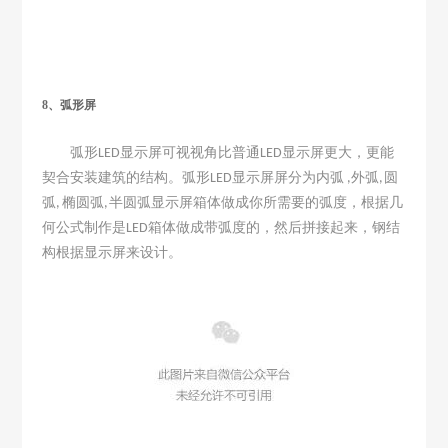
8、弧形屏
弧形
显示屏可视视角比普通
显示屏更大，更能
LED
LED
契合安装建筑的结构。弧形
显示屏屏分为内弧
外弧
圆
LED
,
,
弧
椭圆弧
半圆弧显示屏箱体做成你所需要的弧度，根据几
,
,
何公式制作是
箱体做成带弧度的，然后拼接起来，钢结
LED
构根据显示屏来设计。