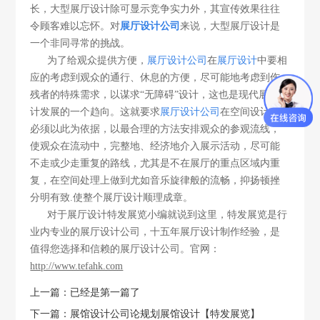
长，大型展厅设计除可显示竞争实力外，其宣传效果往往
令顾客难以忘怀。对
展厅设计公司
来说，大型展厅设计是
一个非同寻常的挑战。
为了给观众提供方便，
展厅设计公司
在
展厅
设计
中要相
应的考虑到观众的通行、休息的方便，尽可能地考虑到伤
残者的特殊需求，以谋求
“无障碍”设计，这也是现代展厅设
计
发展的一个趋向。这就要求
展厅设计公司
在空间设计上
必须以此为依据，以最合理的方法安排观众的参观流线，
使观众在流动中，完整地、经济地介入展示活动，尽可能
不走或少走重复的路线，尤其是不在展厅
的重点区域内重
复，在空间处理上做到尤如音乐旋律般的流畅，抑扬顿挫
分明有致
.使整个展厅设计顺理成章。
对于
展厅设计
特发展览小编就说到这里，特发展览是行
业内专业的展厅设计公司，十五年展厅设计制作经验，是
值得您选择和信赖的展厅设计公司。官网：
http://www.tefahk.com
上一篇：已经是第一篇了
下一篇：展馆设计公司论规划展馆设计【特发展览】