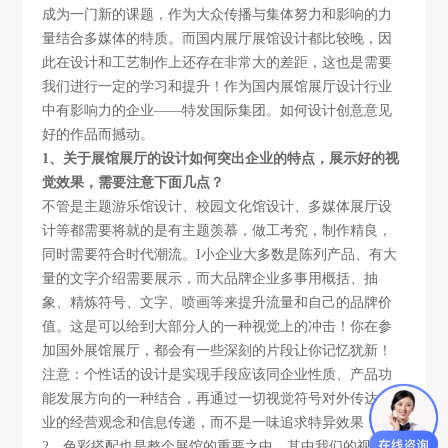
成为一门新的课题，作为大众传播与集体努力和影响的力
量结合多媒体的特质。而国内展厅展馆设计都比较晚，因
此在设计和工艺制作上还存在非常大的差距，这也是需要
我们进行一定的学习和提升！作为国内展馆展厅设计行业
中有影响力的企业
——特发国际集团。如何设计创意意见
好的作品而撼动。
1
、关于展馆展厅的设计如何突出企业的特点，展示好的视
觉效果，需要注意下面几点？
不管是主题游乐馆设计、校园文化馆设计、多媒体展厅设
计等都需要将就的是有主题羡慕，做工考究，制作精良，
同时需要符合时代潮流。
I
小企业大多数是陈列产品、有大
量的文字介绍需要展示，而大品牌企业多事用概括、抽
象、精炼符号、文字、喷画等来提升流量和自己的品牌价
值。这是可以给到大部分人的一种视觉上的冲击！你在参
加国外展馆展厅，都会有一些深刻的片段让你记忆犹新！
注意：个性话的设计是实现手段应该同企业性质、产品功
能发展方向的一种结合，再通过一切视觉符号对外传达企
业的经营观念和信息传递，而不是一味追求特异效果！
2
、色彩搭配也是整个展馆的重要之中。其中我们的视觉更