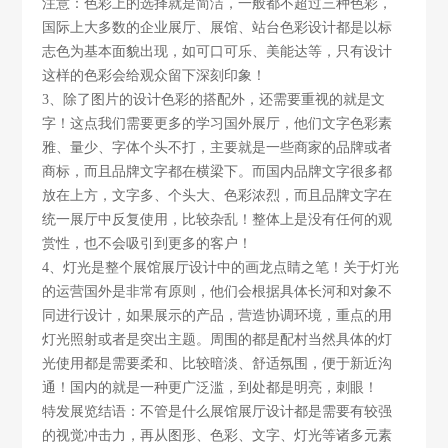
注意：色彩上的选择就是简洁，一般都不超过三种色彩，
国际上大多数的企业展厅、展馆、站台色彩设计都是以标
志色为基本面貌出现，如可口可乐、美能达等，只有设计
这样的色彩会给观众留下深刻印象！
3
、除了图片的设计色彩的搭配外，还需要重视的就是文
字！这点我们需要更多的学习国外展厅，他们文字色彩素
雅、量少、字体个头不打，主要就是一些商家的品牌或者
商标，而且品牌文字都在横梁下。而国内品牌文字很多都
放在上方，文字多、个头大、色彩浓烈，而且品牌文字在
统一展厅中反复使用，比较杂乱！整体上是没有任何的观
赏性，也不会吸引到更多的客户！
4
、灯光是整个展馆展厅设计中的画龙点睛之笔！关于灯光
的运营国外是非常有原则，他们会根据具体长河和对象不
同进行设计，如果展示的产品，营造协调环境，重点的用
灯光照射或者是突出主题。周围的都是配村当然具体的灯
光使用都是需要柔和、比较暗淡、舒适氛围，便于新近沟
通！国内的就是一种更广泛滥，到处都是明亮，刺眼！
特发展览
结语：不管是什么展馆展厅设计都是需要有较强
的视觉冲击力，再从图形、色彩、文字、灯光等诸多元素